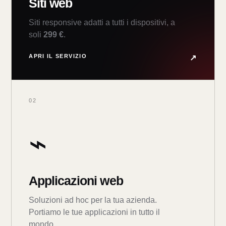
Siti web
Siti responsive adatti a tutti i dispositivi, a
soli
299 €
.
APRI IL SERVIZIO
↗
02
⌁
Applicazioni web
Soluzioni ad hoc per la tua azienda.
Portiamo le tue applicazioni in tutto il
mondo.