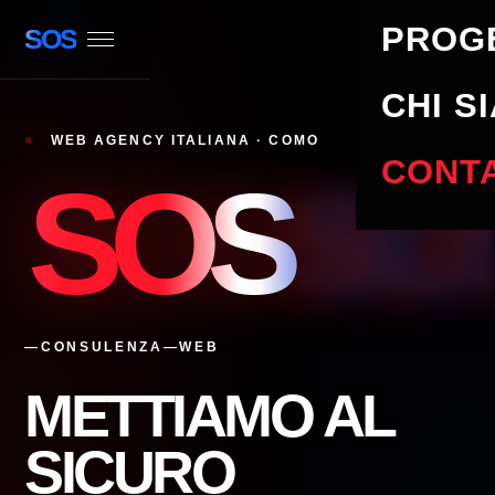
Apri il menu
PROG
SOS
CHI S
WEB AGENCY ITALIANA · COMO
CONTA
SOS
—CONSULENZA—WEB
METTIAMO AL
SICURO