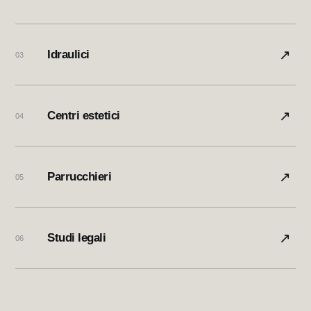
↗
Idraulici
03
↗
Centri estetici
04
↗
Parrucchieri
05
↗
Studi legali
06